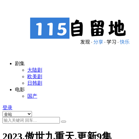
剧集
大陆剧
欧美剧
日韩剧
电影
国产
登录
2023.傲世九重天.更新9集