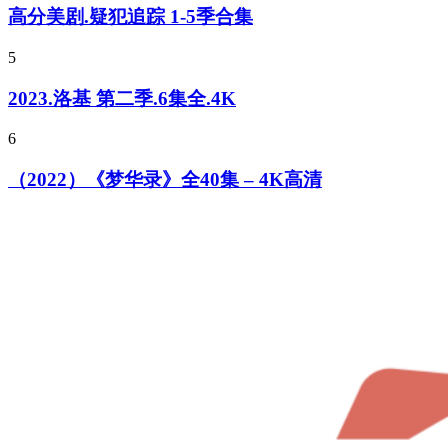
高分美剧.疑犯追踪 1-5季合集
5
2023.洛基 第二季.6集全.4K
6
（2022）《梦华录》全40集 – 4K高清