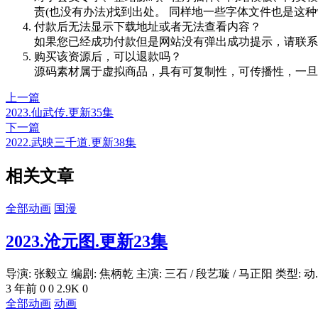
责(也没有办法)找到出处。 同样地一些字体文件也是这
付款后无法显示下载地址或者无法查看内容？
如果您已经成功付款但是网站没有弹出成功提示，请联系
购买该资源后，可以退款吗？
源码素材属于虚拟商品，具有可复制性，可传播性，一旦
上一篇
2023.仙武传.更新35集
下一篇
2022.武映三千道.更新38集
相关文章
全部动画
国漫
2023.沧元图.更新23集
导演: 张毅立 编剧: 焦柄乾 主演: 三石 / 段艺璇 / 马正阳 类型: 动..
3 年前
0
0
2.9K
0
全部动画
动画