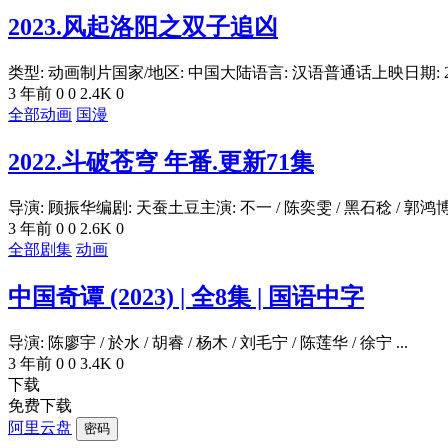
2023.风起洛阳之双子追凶
类型: 动画制片国家/地区: 中国大陆语言: 汉语普通话上映日期: 2023
3 年前
0
0
2.4K
0
全部动画
国漫
2022.斗破苍穹 年番.更新71集
导演: 顾振华编剧: 天蚕土豆主演: 不一 / 陈奕雯 / 黑石稔 / 郭鸿博 .
3 年前
0
0
2.6K
0
全部剧集
动画
中国奇谭 (2023) | 全8集 | 国语中字
导演: 陈廖宇 / 於水 / 胡睿 / 杨木 / 刘毛宁 / 陈莲华 / 徐宁 ...
3 年前
0
0
3.4K
0
下载
免费下载
阿里云盘
密码