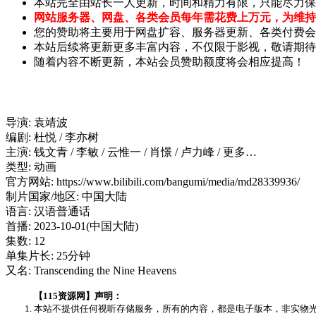
本站完全由站长一人更新，时间和精力有限，只能尽力保
网站服务器、网盘、各类会员每年需花费上万元，为维持
您的赞助将主要用于网盘扩容、服务器更新、各类付费会
本站后续将更新更多丰富内容，不仅限于影视，敬请期待
随着内容不断更新，本站会员赞助额度将会相应提高！
导演: 袁靖波
编剧: 杜悦 / 李亦树
主演: 钱文青 / 李敏 / 云惟一 / 肖憬 / 卢力峰 / 更多…
类型: 动画
官方网站: https://www.bilibili.com/bangumi/media/md28339936/
制片国家/地区: 中国大陆
语言: 汉语普通话
首播: 2023-10-01(中国大陆)
集数: 12
单集片长: 25分钟
又名: Transcending the Nine Heavens
【115资源网】声明：
本站不提供任何视听存储服务，所有的内容，都是电子版本，非实物