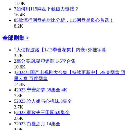
11.0K
7
如何用115网盘下载磁力链接？
16.4K
8
5款流行网盘的对比分析，115网盘是良心首选！
8.2K
全部剧集 >
1
大侦探波洛【1-13季含花絮】内嵌+外挂字幕
3.2K
2
高分美剧.疑犯追踪 1-5季合集
10.6K
3
2024年国产电视剧大合集【持续更新中】.夸克网盘 阿
里云盘 百度网盘
14.4K
4
2023.宁安如梦.38集全.4K
7.8K
5
2023.呛人姐与心机妹.8集全
3.7K
6
2023.家政夫三田园6.9集全
2.6K
7
2023.白昼之月.14集全
2.9K