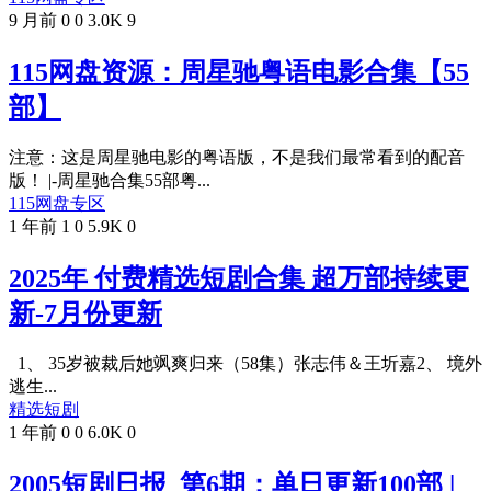
9 月前
0
0
3.0K
9
115网盘资源：周星驰粤语电影合集【55
部】
注意：这是周星驰电影的粤语版，不是我们最常看到的配音
版！ |-周星驰合集55部粤...
115网盘专区
1 年前
1
0
5.9K
0
2025年 付费精选短剧合集 超万部持续更
新-7月份更新
1、 35岁被裁后她飒爽归来（58集）张志伟＆王圻嘉2、 境外
逃生...
精选短剧
1 年前
0
0
6.0K
0
2005短剧日报_第6期：单日更新100部 |