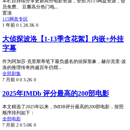
本栏目持续分享更新高分电影资源，全部为115网盘资源，会
员免费。 豆瓣高分热门电...
置顶
115网盘专区
1 年前
0
1
28.3K
0
大侦探波洛【1-13季含花絮】内嵌+外挂
字幕
作为阿加莎·克里斯蒂笔下最负盛名的侦探形象，赫尔克里·波
洛的推理传奇跨越百年仍熠...
全部剧集
7 月前
0
0
3.2K
0
2025年IMDb 评分最高的200部电影
本文精选了2025年以来，IMDB评分最高的200部电影，按照
顺序排列如下：
全部电影
7 月前
2
0
5.0K
0