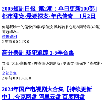
2005短剧日报_第2期：单日更新100部 |
都市甜宠·悬疑探案·年代传奇 – 1月2日
你是我唯一的偏爱(70集)缪佳汝 风铃转君心动&雨铃霖(42集)
陈冠峄&...
精选短剧
2 年前
0
0
2.4K
0
高分美剧.疑犯追踪 1-5季合集
导演: 大卫·塞梅尔 / 理查德·J·刘易斯 / 史蒂文·德保罗 / 查尔斯·
比...
全部剧集
2 年前
0
0
10.6K
0
2024年国产电视剧大合集【持续更新
中】.夸克网盘 阿里云盘 百度网盘