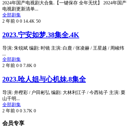
2024年国产电视剧大合集.【一键保存 全年无忧】 2024年国产
电视剧更新清单...
全部剧集
2 年前
0
0
14.4K
50
2023.宁安如梦.38集全.4K
导演: 朱锐斌 编剧: 时镜 主演: 白鹿 / 张凌赫 / 王星越 / 周峻纬
...
全部剧集
2 年前
0
0
7.8K
0
2023.呛人姐与心机妹.8集全
导演: 井樫彩 / 户田彬弘 编剧: 大林利江子 / 今西祐子 主演: 栗
山千明...
全部剧集
2 年前
0
0
3.7K
0
会员专享