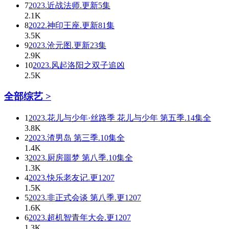
7
2023.近战法师.更新5集
2.1K
8
2022.神印王座.更新81集
3.5K
9
2023.沧元图.更新23集
2.9K
10
2023.风起洛阳之双子追凶
2.5K
全部综艺 >
1
2023.花儿与少年·丝路季 花儿与少年 第五季.14集全
3.8K
2
2023.渣男岛 第三季.10集全
1.4K
3
2023.厨房噩梦 第八季.10集全
1.3K
4
2023.快乐老友记.更1207
1.5K
5
2023.非正式会谈 第八季.更1207
1.6K
6
2023.超机智青年大会.更1207
1.3K