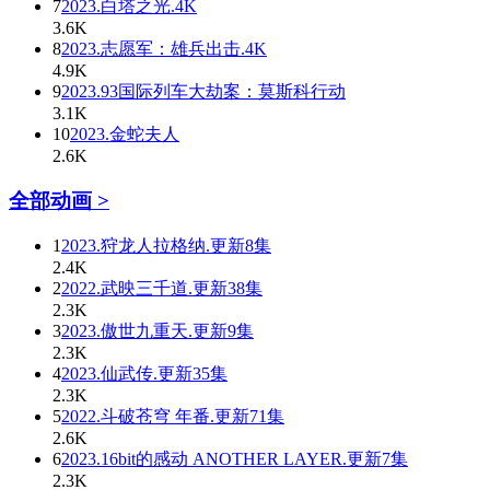
7
2023.白塔之光.4K
3.6K
8
2023.志愿军：雄兵出击.4K
4.9K
9
2023.93国际列车大劫案：莫斯科行动
3.1K
10
2023.金蛇夫人
2.6K
全部动画 >
1
2023.狩龙人拉格纳.更新8集
2.4K
2
2022.武映三千道.更新38集
2.3K
3
2023.傲世九重天.更新9集
2.3K
4
2023.仙武传.更新35集
2.3K
5
2022.斗破苍穹 年番.更新71集
2.6K
6
2023.16bit的感动 ANOTHER LAYER.更新7集
2.3K