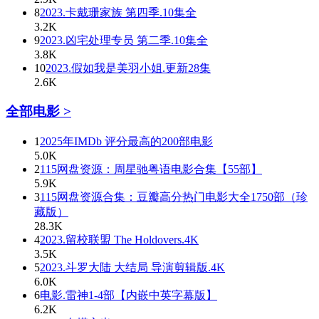
8
2023.卡戴珊家族 第四季.10集全
3.2K
9
2023.凶宅处理专员 第二季.10集全
3.8K
10
2023.假如我是美羽小姐.更新28集
2.6K
全部电影 >
1
2025年IMDb 评分最高的200部电影
5.0K
2
115网盘资源：周星驰粤语电影合集【55部】
5.9K
3
115网盘资源合集：豆瓣高分热门电影大全1750部（珍
藏版）
28.3K
4
2023.留校联盟 The Holdovers.4K
3.5K
5
2023.斗罗大陆 大结局 导演剪辑版.4K
6.0K
6
电影.雷神1-4部【内嵌中英字幕版】
6.2K