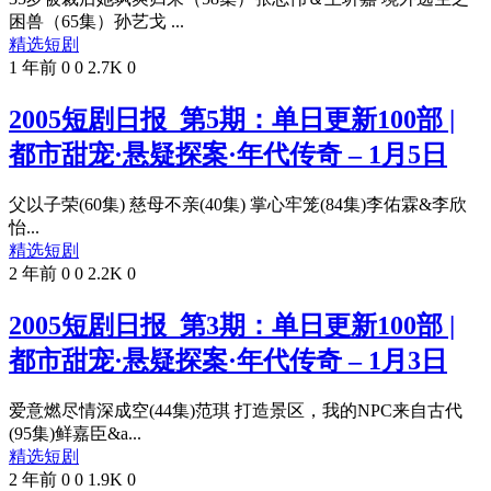
困兽（65集）孙艺戈 ...
精选短剧
1 年前
0
0
2.7K
0
2005短剧日报_第5期：单日更新100部 |
都市甜宠·悬疑探案·年代传奇 – 1月5日
父以子荣(60集) 慈母不亲(40集) 掌心牢笼(84集)李佑霖&李欣
怡...
精选短剧
2 年前
0
0
2.2K
0
2005短剧日报_第3期：单日更新100部 |
都市甜宠·悬疑探案·年代传奇 – 1月3日
爱意燃尽情深成空(44集)范琪 打造景区，我的NPC来自古代
(95集)鲜嘉臣&a...
精选短剧
2 年前
0
0
1.9K
0