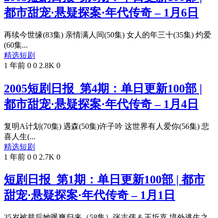
都市甜宠·悬疑探案·年代传奇 – 1月6日
再续今世缘(83集) 亲情满人间(50集) 女人的年三十(35集) 灼爱
(60集...
精选短剧
1 年前
0
0
2.8K
0
2005短剧日报_第4期：单日更新100部 |
都市甜宠·悬疑探案·年代传奇 – 1月4日
复明A计划(70集) 遇森(50集)许子吟 这世界有人爱你(56集) 悲
喜人生(...
精选短剧
1 年前
0
0
2.7K
0
短剧日报_第1期：单日更新100部 | 都市
甜宠·悬疑探案·年代传奇 – 1月1日
35岁被裁后她飒爽归来（58集）张志伟＆王圻嘉 境外逃生之