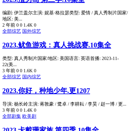
编剧: 伊兰盖尔主演: 妮基·格拉瑟类型: 爱情 / 真人秀制片国家/
地区: 美...
2 年前
0
0
1.4K
0
全部综艺
国外综艺
2023.鱿鱼游戏：真人挑战赛.10集全
类型: 真人秀制片国家/地区: 美国语言: 英语首播: 2023-11-
22(美...
3 年前
0
0
1.6K
0
全部综艺
国内综艺
2023.你好，种地少年.更1207
导演: 杨长岭主演: 蒋敦豪 / 鹭卓 / 李耕耘 / 李昊 / 赵一博 / 更...
3 年前
0
0
1.4K
0
全部剧集
欧美剧
2023.卡戴珊家族 第四季.10集全