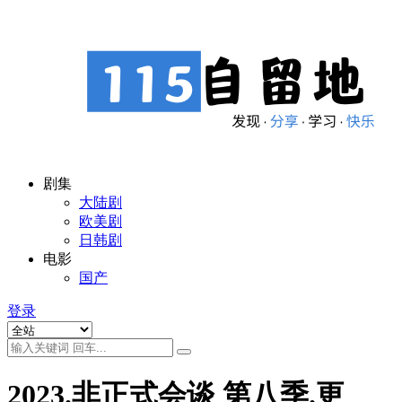
剧集
大陆剧
欧美剧
日韩剧
电影
国产
登录
2023.非正式会谈 第八季.更