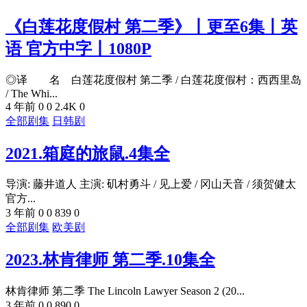
《白莲花度假村 第二季》丨更至6集丨英
语 官方中字丨1080P
◎译 名 白莲花度假村 第二季 / 白莲花度假村：西西里岛
/ The Whi...
4 年前
0
0
2.4K
0
全部剧集
日韩剧
2021.箱庭的旅鼠.4集全
导演: 藤井道人 主演: 矶村勇斗 / 见上爱 / 冈山天音 / 须贺健太
官方...
3 年前
0
0
839
0
全部剧集
欧美剧
2023.林肯律师 第二季.10集全
林肯律师 第二季 The Lincoln Lawyer Season 2 (20...
3 年前
0
0
890
0