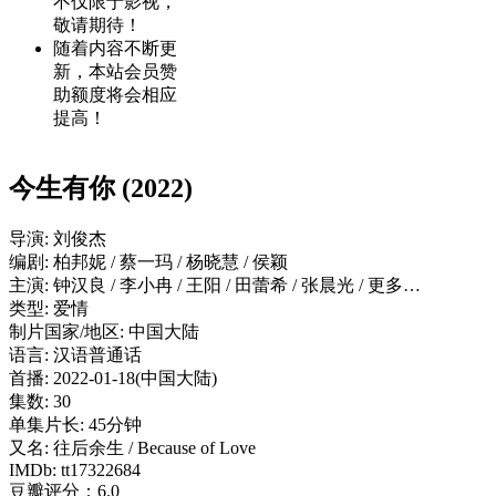
不仅限于影视，
敬请期待！
随着内容不断更
新，本站会员赞
助额度将会相应
提高！
今生有你 (2022)
导演: 刘俊杰
编剧: 柏邦妮 / 蔡一玛 / 杨晓慧 / 侯颖
主演: 钟汉良 / 李小冉 / 王阳 / 田蕾希 / 张晨光 / 更多…
类型: 爱情
制片国家/地区: 中国大陆
语言: 汉语普通话
首播: 2022-01-18(中国大陆)
集数: 30
单集片长: 45分钟
又名: 往后余生 / Because of Love
IMDb: tt17322684
豆瓣评分：6.0