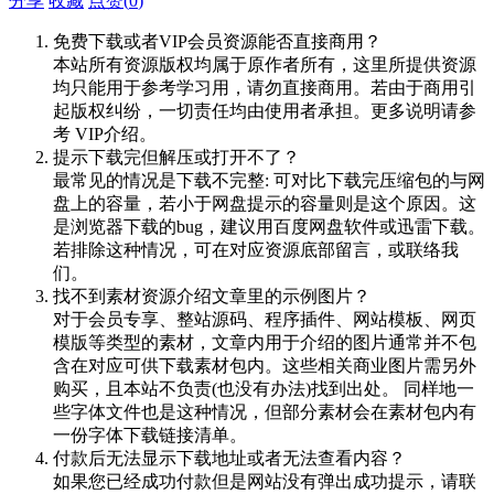
分享
收藏
点赞(
0
)
免费下载或者VIP会员资源能否直接商用？
本站所有资源版权均属于原作者所有，这里所提供资源
均只能用于参考学习用，请勿直接商用。若由于商用引
起版权纠纷，一切责任均由使用者承担。更多说明请参
考 VIP介绍。
提示下载完但解压或打开不了？
最常见的情况是下载不完整: 可对比下载完压缩包的与网
盘上的容量，若小于网盘提示的容量则是这个原因。这
是浏览器下载的bug，建议用百度网盘软件或迅雷下载。
若排除这种情况，可在对应资源底部留言，或联络我
们。
找不到素材资源介绍文章里的示例图片？
对于会员专享、整站源码、程序插件、网站模板、网页
模版等类型的素材，文章内用于介绍的图片通常并不包
含在对应可供下载素材包内。这些相关商业图片需另外
购买，且本站不负责(也没有办法)找到出处。 同样地一
些字体文件也是这种情况，但部分素材会在素材包内有
一份字体下载链接清单。
付款后无法显示下载地址或者无法查看内容？
如果您已经成功付款但是网站没有弹出成功提示，请联