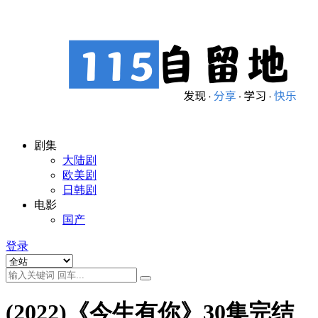
剧集
大陆剧
欧美剧
日韩剧
电影
国产
登录
(2022)《今生有你》30集完结