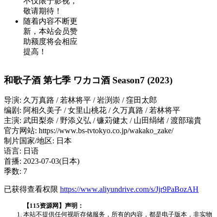
不仅限于影视，
敬请期待！
随着内容不断更
新，本站会员赞
助额度将会相应
提高！
和歌子酒 第七季 ワカコ酒 Season7 (2023)
导演: 久万真路 / 若林将平 / 岩渕崇 / 窪田太郎
编剧: 阿相久美子 / 女里山桃花 / 久万真路 / 若林将平
主演: 武田梨奈 / 野添义弘 / 镰苅健太 / 山田绢绪 / 渡部瑞貴
官方网站: https://www.bs-tvtokyo.co.jp/wakako_zake/
制片国家/地区: 日本
语言: 日语
首播: 2023-07-03(日本)
季数: 7
已获得查看权限
https://www.aliyundrive.com/s/Jjr9PaBozAH
【115资源网】声明：
本站不提供任何视听存储服务，所有的内容，都是电子版本，非实物