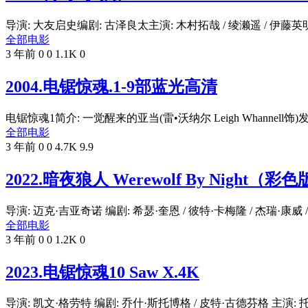
导演: 大友启史编剧: 古泽良太主演: 木村拓哉 / 绫濑遥 / 伊藤英明 / 
全部电影
3 年前
0
0
1.1K
0
2004.电锯惊魂.1-9部蓝光高清
电锯惊魂1简介: 一觉醒来的亚当(雷•沃纳尔 Leigh Whannell饰)发.
全部电影
3 年前
0
0
4.7K
9.9
2022.暗夜狼人 Werewolf By Night（彩
导演: 迈克·吉亚奇诺 编剧: 希瑟·奎恩 / 彼特·卡梅隆 / 杰瑞·康威 /.
全部电影
3 年前
0
0
1.2K
0
2023.电锯惊魂10 Saw X.4K
导演: 凯文·格劳特 编剧: 乔什·斯托博格 / 皮特·古德芬格 主演: 托宾