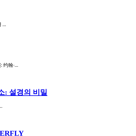
..
约翰·...
소: 설경의 비밀
.
ERFLY