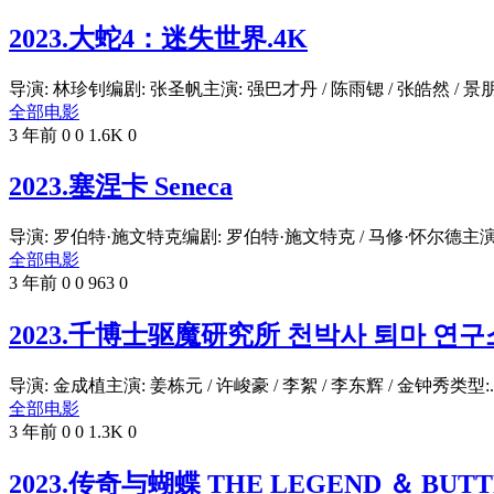
2023.大蛇4：迷失世界.4K
导演: 林珍钊编剧: 张圣帆主演: 强巴才丹 / 陈雨锶 / 张皓然 / 景朋 .
全部电影
3 年前
0
0
1.6K
0
2023.塞涅卡 Seneca
导演: 罗伯特·施文特克编剧: 罗伯特·施文特克 / 马修·怀尔德主演: 
全部电影
3 年前
0
0
963
0
2023.千博士驱魔研究所 천박사 퇴마 연구
导演: 金成植主演: 姜栋元 / 许峻豪 / 李絮 / 李东辉 / 金钟秀类型:..
全部电影
3 年前
0
0
1.3K
0
2023.传奇与蝴蝶 THE LEGEND ＆ BUTT