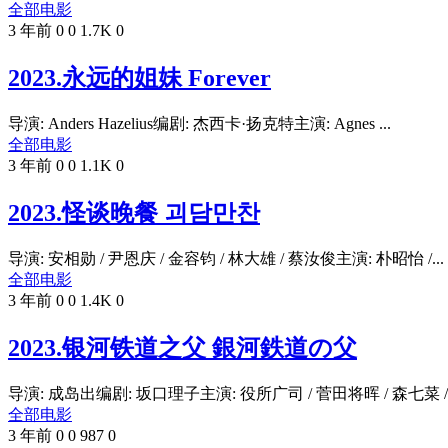
全部电影
3 年前
0
0
1.7K
0
2023.永远的姐妹 Forever‎
导演: Anders Hazelius编剧: 杰西卡·扬克特主演: Agnes ...
全部电影
3 年前
0
0
1.1K
0
2023.怪谈晚餐 괴담만찬
导演: 安相勋 / 尹恩庆 / 金容钧 / 林大雄 / 蔡汝俊主演: 朴昭怡 /...
全部电影
3 年前
0
0
1.4K
0
2023.银河铁道之父 銀河鉄道の父
导演: 成岛出编剧: 坂口理子主演: 役所广司 / 菅田将晖 / 森七菜 / 豊
全部电影
3 年前
0
0
987
0