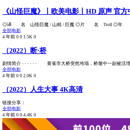
《山怪巨魔》丨欧美电影丨HD 原声 官方中
◎译 名 山怪巨魔 / 山精 / 巨魔 ◎片 名 Troll ◎年 代
全部电影
4 年前
0
0
1.5K
0
（2022）断·桥
剧情简介 · · · · · · 黄雀市大桥突然垮塌，桥墩中一副被活埋
全部电影
4 年前
0
0
2.0K
0
（2022）人生大事 4K高清
链接分享：
全部电影
4 年前
0
0
4.4K
0