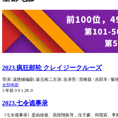
2023.疯狂邮轮 クレイジークルーズ
导演: 泷悠辅编剧: 坂元裕二主演: 吉泽亮 / 宫崎葵 / 吉田羊 / 菊地凛
全部电影
3 年前
0
0
1.2K
0
2023.七令诡事录
《七令诡事录》是由徐俊、高悟翔执导，任子豪、何雨宸、李家辛