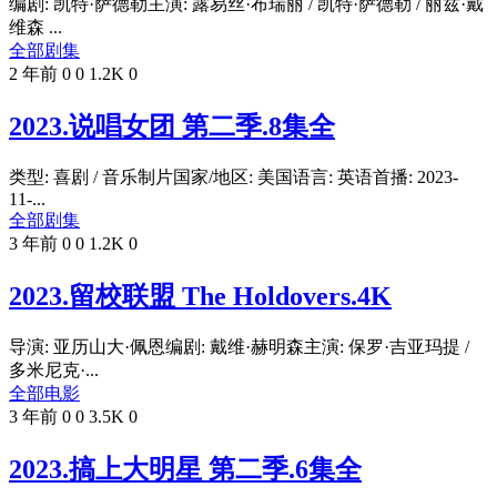
编剧: 凯特·萨德勒主演: 露易丝·布瑞丽 / 凯特·萨德勒 / 丽兹·戴
维森 ...
全部剧集
2 年前
0
0
1.2K
0
2023.说唱女团 第二季.8集全
类型: 喜剧 / 音乐制片国家/地区: 美国语言: 英语首播: 2023-
11-...
全部剧集
3 年前
0
0
1.2K
0
2023.留校联盟 The Holdovers.4K
导演: 亚历山大·佩恩编剧: 戴维·赫明森主演: 保罗·吉亚玛提 /
多米尼克·...
全部电影
3 年前
0
0
3.5K
0
2023.搞上大明星 第二季.6集全