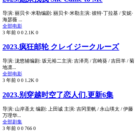
导演: 丽贝卡·米勒编剧: 丽贝卡·米勒主演: 彼特·丁拉基 / 安妮·
海瑟薇 ...
全部电影
3 年前
0
0
2.1K
0
2023.疯狂邮轮 クレイジークルーズ
导演: 泷悠辅编剧: 坂元裕二主演: 吉泽亮 / 宫崎葵 / 吉田羊 / 菊
地凛...
全部电影
3 年前
0
0
1.2K
0
2023.别穿越时空了恋人们.更新6集
导演: 山岸圣太 编剧: 上田诚 主演: 吉冈里帆 / 永山瑛太 / 伊藤
万理华...
全部剧集
3 年前
0
0
766
0