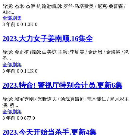
导演: 杰米·杰伊·约翰逊编剧: 罗丝·马塔费奥 / 尼克·桑普森 /
Alic...
全部剧集
3 年前
0
0
1.0K
0
2023.大力女子姜南顺.16集全
导演: 金正植 编剧: 白美琼 主演: 李瑜美 / 金廷恩 / 金海淑 / 邕
圣...
全部剧集
3 年前
0
0
1.1K
0
2023.特命! 警视厅特别会计员.更新6集
导演: 城宝秀则 / 光野道夫 / 汤浅真编剧: 荒木哉仁 / 皋月彩主
演: 桥...
全部剧集
3 年前
0
0
877
0
2023.今天开始当杀手.更新4集