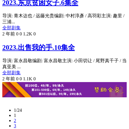
2023.东京贫困女子.6集全
导演: 青木达也 / 远藤光贵编剧: 中村淳彥 / 高羽彩主演: 趣里 /
三浦...
全部剧集
2 年前
0
0
1.2K
0
2023.出售我的手.10集全
导演: 富永昌敬编剧: 富永昌敬主演: 小田切让 / 尾野真千子 / 当
真亚美 ...
全部剧集
2 年前
0
0
1.1K
0
1/24
1
2
3