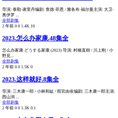
导演: 泰勒·谢里丹编剧: 查德·菲恩 / 雅各布·福尔曼主演: 大卫·
奥伊罗 ...
全部剧集
2 年前
0
0
1.4K
10
2023.怎么办家康.48集全
怎么办家康 どうする家康 (2023) 导演: 村橋直樹 / 川上刚 / 小
野見...
全部剧集
2 年前
0
0
1.5K
0
2023.这样就好.8集全
导演: 三木康一郎 / 小林和紘 / 雨宮由依编剧: 三木康一郎主演:
西山润 ...
全部剧集
2 年前
0
0
1.3K
0.1