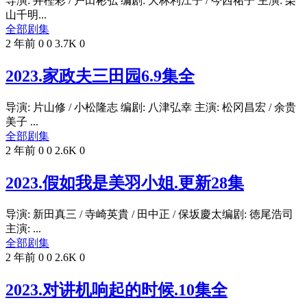
导演: 井樫彩 / 户田彬弘 编剧: 大林利江子 / 今西祐子 主演: 栗
山千明...
全部剧集
2 年前
0
0
3.7K
0
2023.家政夫三田园6.9集全
导演: 片山修 / 小松隆志 编剧: 八津弘幸 主演: 松冈昌宏 / 余贵
美子 ...
全部剧集
2 年前
0
0
2.6K
0
2023.假如我是美羽小姐.更新28集
导演: 新田真三 / 寺崎英貴 / 田中正 / 保坂慶太编剧: 徳尾浩司
主演: ...
全部剧集
2 年前
0
0
2.6K
0
2023.对讲机响起的时候.10集全