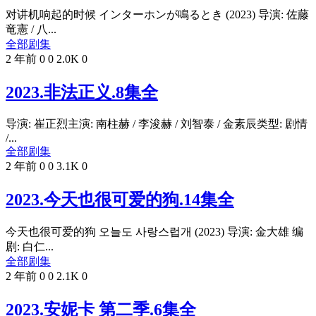
对讲机响起的时候 インターホンが鳴るとき (2023) 导演: 佐藤
竜憲 / 八...
全部剧集
2 年前
0
0
2.0K
0
2023.非法正义.8集全
导演: 崔正烈主演: 南柱赫 / 李浚赫 / 刘智泰 / 金素辰类型: 剧情
/...
全部剧集
2 年前
0
0
3.1K
0
2023.今天也很可爱的狗.14集全
今天也很可爱的狗 오늘도 사랑스럽개 (2023) 导演: 金大雄 编
剧: 白仁...
全部剧集
2 年前
0
0
2.1K
0
2023.安妮卡 第二季.6集全