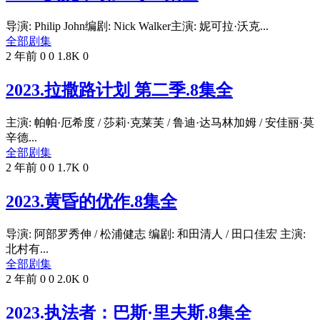
导演: Philip John编剧: Nick Walker主演: 妮可拉·沃克...
全部剧集
2 年前
0
0
1.8K
0
2023.拉撒路计划 第二季.8集全
主演: 帕帕·厄希度 / 莎莉·克莱芙 / 鲁迪·达马林加姆 / 安佳丽·莫
辛德...
全部剧集
2 年前
0
0
1.7K
0
2023.黄昏的优作.8集全
导演: 阿部罗秀伸 / 松浦健志 编剧: 和田清人 / 田口佳宏 主演:
北村有...
全部剧集
2 年前
0
0
2.0K
0
2023.执法者：巴斯·里夫斯.8集全