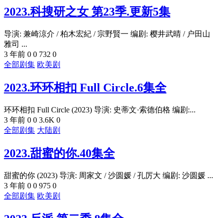
2023.科搜研之女 第23季.更新5集
导演: 兼崎涼介 / 柏木宏紀 / 宗野賢一 编剧: 樱井武晴 / 户田山
雅司 ...
3 年前
0
0
732
0
全部剧集
欧美剧
2023.环环相扣 Full Circle‎.6集全
环环相扣 Full Circle (2023) 导演: 史蒂文·索德伯格 编剧:...
3 年前
0
0
3.6K
0
全部剧集
大陆剧
2023.甜蜜的你.40集全
甜蜜的你 (2023) 导演: 周家文 / 沙圆媛 / 孔厉大 编剧: 沙圆媛 ...
3 年前
0
0
975
0
全部剧集
欧美剧