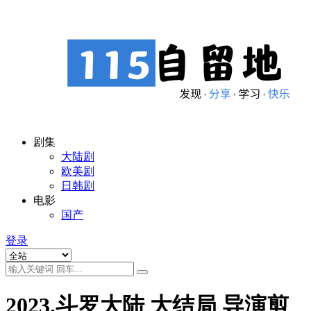
剧集
大陆剧
欧美剧
日韩剧
电影
国产
登录
2023.斗罗大陆 大结局 导演剪