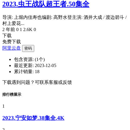
2023.虫王战队超王者.50集全
导演: 上堀内佳寿也编剧: 高野水登主演: 酒井大成 / 渡边碧斗 /
村上爱花...
2 年前
0
1
2.6K
0
下载
免费下载
阿里云盘
密码
包含资源:
(1个)
最近更新:
2023-12-05
累计销量:
18
下载遇到问题？可联系客服或反馈
排行榜展示
1
2023.宁安如梦.38集全.4K
2