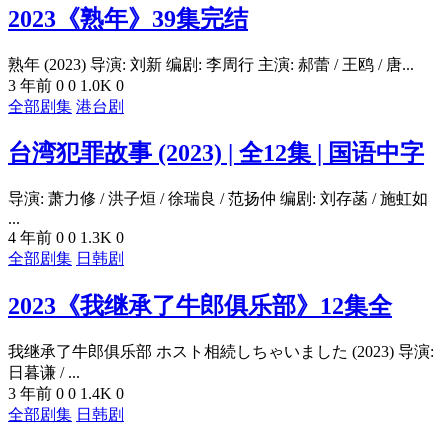
2023《熟年》39集完结
熟年 (2023) 导演: 刘新 编剧: 李周行 主演: 郝蕾 / 王鸥 / 唐...
3 年前
0
0
1.0K
0
全部剧集
港台剧
台湾犯罪故事 (2023) | 全12集 | 国语中字
导演: 萧力修 / 洪子烜 / 徐瑞良 / 范扬仲 编剧: 刘存菡 / 施虹如
...
4 年前
0
0
1.3K
0
全部剧集
日韩剧
2023《我继承了牛郎俱乐部》12集全
我继承了牛郎俱乐部 ホスト相続しちゃいました (2023) 导演:
日暮谦 / ...
3 年前
0
0
1.4K
0
全部剧集
日韩剧