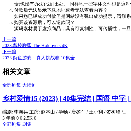
责(也没有办法)找到出处。 同样地一些字体文件也是这
付款后无法显示下载地址或者无法查看内容？
如果您已经成功付款但是网站没有弹出成功提示，请联系
购买该资源后，可以退款吗？
源码素材属于虚拟商品，具有可复制性，可传播性，一旦
上一篇
2023.留校联盟 The Holdovers.4K
下一篇
2023.鱿鱼游戏：真人挑战赛.10集全
相关文章
全部剧集
大陆剧
乡村爱情15 (2023) | 40集完结 | 国语 中字 
编剧: 李海兵 主演: 赵本山 / 毕畅 / 唐鉴军 / 王小利 / 贺树峰 /...
3 年前
0
0
2.5K
0
全部剧集
剧集