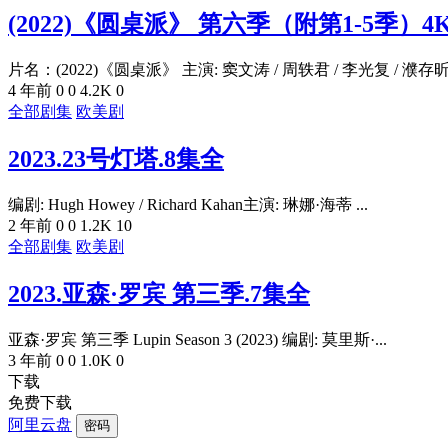
(2022)《圆桌派》 第六季（附第1-5季）4
片名：(2022)《圆桌派》 主演: 窦文涛 / 周轶君 / 李光复 / 濮存昕.
4 年前
0
0
4.2K
0
全部剧集
欧美剧
2023.23号灯塔.8集全
编剧: Hugh Howey / Richard Kahan主演: 琳娜·海蒂 ...
2 年前
0
0
1.2K
10
全部剧集
欧美剧
2023.亚森·罗宾 第三季.7集全
亚森·罗宾 第三季 Lupin Season 3 (2023) 编剧: 莫里斯·...
3 年前
0
0
1.0K
0
下载
免费下载
阿里云盘
密码