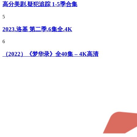
高分美剧.疑犯追踪 1-5季合集
5
2023.洛基 第二季.6集全.4K
6
（2022）《梦华录》全40集 – 4K高清