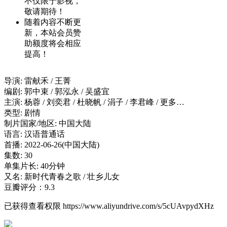
不仅限于影视，
敬请期待！
随着内容不断更
新，本站会员赞
助额度将会相应
提高！
导演: 雷献禾 / 王菁
编剧: 郭中束 / 郭泓永 / 吴盛宜
主演: 杨蓉 / 刘奕君 / 杜晓帆 / 涓子 / 李君峰 / 更多…
类型: 剧情
制片国家/地区: 中国大陆
语言: 汉语普通话
首播: 2022-06-26(中国大陆)
集数: 30
单集片长: 40分钟
又名: 新时代青春之歌 / 壮乡儿女
豆瓣评分：9.3
已获得查看权限
https://www.aliyundrive.com/s/5cUAvpydXHz