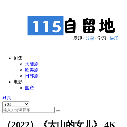
剧集
大陆剧
欧美剧
日韩剧
电影
国产
登录
（2022）《大山的女儿》 4K