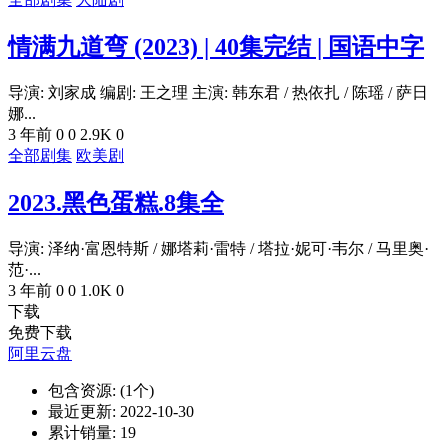
情满九道弯 (2023) | 40集完结 | 国语中字
导演: 刘家成 编剧: 王之理 主演: 韩东君 / 热依扎 / 陈瑶 / 萨日
娜...
3 年前
0
0
2.9K
0
全部剧集
欧美剧
2023.黑色蛋糕.8集全
导演: 泽纳·富恩特斯 / 娜塔莉·雷特 / 塔拉·妮可·韦尔 / 马里奥·
范·...
3 年前
0
0
1.0K
0
下载
免费下载
阿里云盘
包含资源:
(1个)
最近更新:
2022-10-30
累计销量:
19