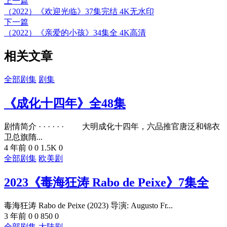
上一篇
（2022）《欢迎光临》37集完结 4K无水印
下一篇
（2022）《亲爱的小孩》34集全 4K高清
相关文章
全部剧集
剧集
《成化十四年》全48集
剧情简介 · · · · · · 大明成化十四年，六品推官唐泛和锦衣
卫总旗隋...
4 年前
0
0
1.5K
0
全部剧集
欧美剧
2023《毒海狂涛 Rabo de Peixe》7集全
毒海狂涛 Rabo de Peixe (2023) 导演: Augusto Fr...
3 年前
0
0
850
0
全部剧集
大陆剧