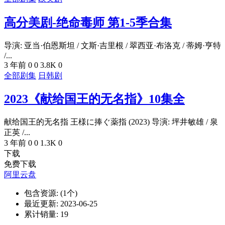
高分美剧-绝命毒师 第1-5季合集
导演: 亚当·伯恩斯坦 / 文斯·吉里根 / 翠西亚·布洛克 / 蒂姆·亨特
/...
3 年前
0
0
3.8K
0
全部剧集
日韩剧
2023《献给国王的无名指》10集全
献给国王的无名指 王様に捧ぐ薬指 (2023) 导演: 坪井敏雄 / 泉
正英 /...
3 年前
0
0
1.3K
0
下载
免费下载
阿里云盘
包含资源:
(1个)
最近更新:
2023-06-25
累计销量:
19