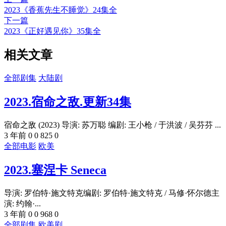
2023《香蕉先生不睡觉》24集全
下一篇
2023《正好遇见你》35集全
相关文章
全部剧集
大陆剧
2023.宿命之敌.更新34集
宿命之敌 (2023) 导演: 苏万聪 编剧: 王小枪 / 于洪波 / 吴芬芬 ...
3 年前
0
0
825
0
全部电影
欧美
2023.塞涅卡 Seneca
导演: 罗伯特·施文特克编剧: 罗伯特·施文特克 / 马修·怀尔德主
演: 约翰·...
3 年前
0
0
968
0
全部剧集
欧美剧