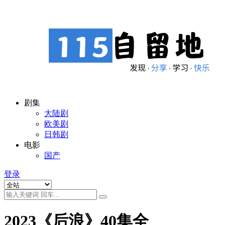
剧集
大陆剧
欧美剧
日韩剧
电影
国产
登录
2023《后浪》40集全