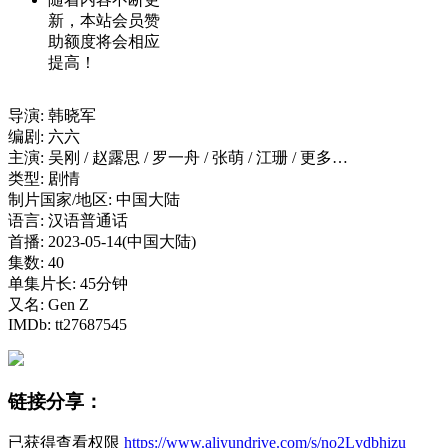
新，本站会员赞
助额度将会相应
提高！
导演: 韩晓军
编剧: 六六
主演: 吴刚 / 赵露思 / 罗一舟 / 张萌 / 江珊 / 更多…
类型: 剧情
制片国家/地区: 中国大陆
语言: 汉语普通话
首播: 2023-05-14(中国大陆)
集数: 40
单集片长: 45分钟
又名: Gen Z
IMDb: tt27687545
链接分享：
已获得查看权限
https://www.aliyundrive.com/s/no2Lvdbhizu