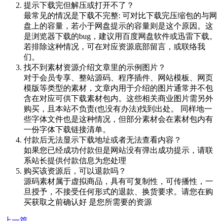
提示下载完但解压或打开不了？
最常见的情况是下载不完整: 可对比下载完压缩包的与网
盘上的容量，若小于网盘提示的容量则是这个原因。这
是浏览器下载的bug，建议用百度网盘软件或迅雷下载。
若排除这种情况，可在对应资源底部留言，或联络我
们。
找不到素材资源介绍文章里的示例图片？
对于会员专享、整站源码、程序插件、网站模板、网页
模版等类型的素材，文章内用于介绍的图片通常并不包
含在对应可供下载素材包内。这些相关商业图片需另外
购买，且本站不负责(也没有办法)找到出处。 同样地一
些字体文件也是这种情况，但部分素材会在素材包内有
一份字体下载链接清单。
付款后无法显示下载地址或者无法查看内容？
如果您已经成功付款但是网站没有弹出成功提示，请联
系站长提供付款信息为您处理
购买该资源后，可以退款吗？
源码素材属于虚拟商品，具有可复制性，可传播性，一
旦授予，不接受任何形式的退款、换货要求。请您在购
买获取之前确认好 是您所需要的资源
上一篇