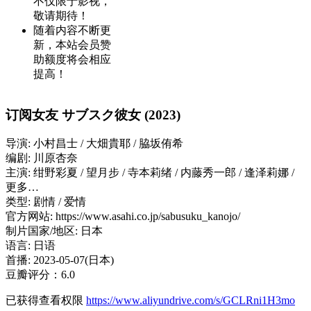
不仅限于影视，
敬请期待！
随着内容不断更
新，本站会员赞
助额度将会相应
提高！
订阅女友 サブスク彼女 (2023)
导演: 小村昌士 / 大畑貴耶 / 脇坂侑希
编剧: 川原杏奈
主演: 绀野彩夏 / 望月步 / 寺本莉绪 / 内藤秀一郎 / 逢泽莉娜 /
更多…
类型: 剧情 / 爱情
官方网站: https://www.asahi.co.jp/sabusuku_kanojo/
制片国家/地区: 日本
语言: 日语
首播: 2023-05-07(日本)
豆瓣评分：6.0
已获得查看权限
https://www.aliyundrive.com/s/GCLRni1H3mo