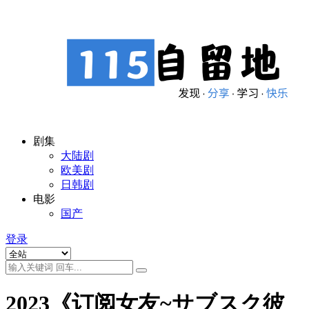
剧集
大陆剧
欧美剧
日韩剧
电影
国产
登录
2023《订阅女友~サブスク彼