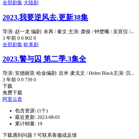
全部剧集
大陆剧
2023.我要逆风去.更新38集
导演: 赵一龙 编剧: 未再 / 秦文 主演: 龚俊 / 钟楚曦 / 吴宣仪 /...
3 年前
0
0
802
0
全部剧集
欧美剧
2023.警与囚 第二季.3集全
导演: 安德丽亚·哈金编剧: 吉米·麦戈文 / Helen Black主演: 贝...
3 年前
0
0
739
0
下载
免费下载
阿里云盘
包含资源:
(1个)
最近更新:
2023-08-01
累计销量:
19
下载遇到问题？可联系客服或反馈