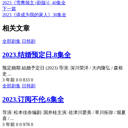
2023《雪鹰领主 (剧版)》40集全
下一篇
2023《请成为我的家人》30集全
相关文章
全部剧集
日韩剧
2023.结婚预定日.8集全
预定婚期 結婚予定日 (2023) 导演: 深川荣洋 / 大内隆弘 / 森裕
史 ...
3 年前
0
0
833
0
全部剧集
日韩剧
2023.订阅不伦.6集全
导演: 松本佳奈编剧: 国井桂主演: 佐津川爱美 / 草川拓弥 / 堀夏
喜 / ...
3 年前
0
0
978
0