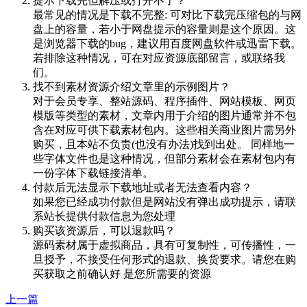
提示下载完但解压或打开不了？
最常见的情况是下载不完整: 可对比下载完压缩包的与网
盘上的容量，若小于网盘提示的容量则是这个原因。这
是浏览器下载的bug，建议用百度网盘软件或迅雷下载。
若排除这种情况，可在对应资源底部留言，或联络我
们。
找不到素材资源介绍文章里的示例图片？
对于会员专享、整站源码、程序插件、网站模板、网页
模版等类型的素材，文章内用于介绍的图片通常并不包
含在对应可供下载素材包内。这些相关商业图片需另外
购买，且本站不负责(也没有办法)找到出处。 同样地一
些字体文件也是这种情况，但部分素材会在素材包内有
一份字体下载链接清单。
付款后无法显示下载地址或者无法查看内容？
如果您已经成功付款但是网站没有弹出成功提示，请联
系站长提供付款信息为您处理
购买该资源后，可以退款吗？
源码素材属于虚拟商品，具有可复制性，可传播性，一
旦授予，不接受任何形式的退款、换货要求。请您在购
买获取之前确认好 是您所需要的资源
上一篇