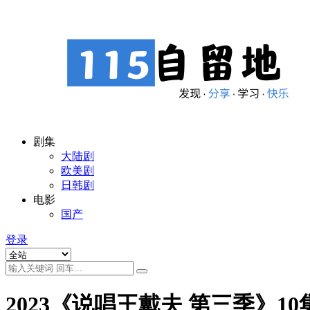
剧集
大陆剧
欧美剧
日韩剧
电影
国产
登录
2023《说唱王戴夫 第三季》10