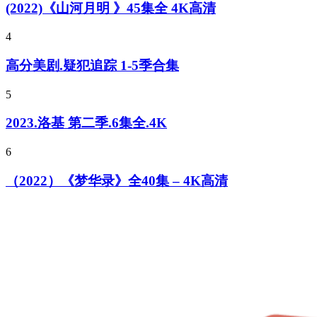
(2022)《山河月明 》45集全 4K高清
4
高分美剧.疑犯追踪 1-5季合集
5
2023.洛基 第二季.6集全.4K
6
（2022）《梦华录》全40集 – 4K高清