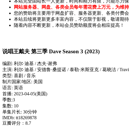
本站完全由站长一人更新，时间和精力有限，只能尽力保
网站服务器、网盘、各类会员每年需花费上万元，为维持
您的赞助将主要用于网盘扩容、服务器更新、各类付费会
本站后续将更新更多丰富内容，不仅限于影视，敬请期待
随着内容不断更新，本站会员赞助额度将会相应提高！
说唱王戴夫 第三季 Dave Season 3 (2023)
编剧: 利尔·迪基 / 杰夫·谢弗
主演: 利尔·迪基 / 安德鲁·桑提诺 / 泰勒·米斯亚克 / 葛晓洁 / Travis 
类型: 喜剧 / 音乐
制片国家/地区: 美国
语言: 英语
首播: 2023-04-05(美国)
季数:3
集数: 10
单集片长: 30分钟
IMDb: tt18269878
豆瓣评分：8.7