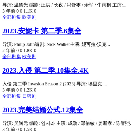
导演: 温德光 编剧: 汪洪 / 长夜 / 冯舒雯 / 余堃 / 牛雨桐 主演:...
3 年前
0
0
1.1K
0
全部剧集
欧美剧
2023.安妮卡 第二季.6集全
导演: Philip John编剧: Nick Walker主演: 妮可拉·沃克...
2 年前
0
0
1.8K
0
全部剧集
欧美剧
2023.入侵 第二季.10集全.4K
入侵 第二季 Invasion Season 2 (2023) 导演: 埃里克·...
3 年前
0
0
1.2K
0
全部剧集
日韩剧
2023.完美结婚公式.12集全
导演: 吴尚元 编剧: 임서라 主演: 成勋 / 郑侑敏 / 姜新孝 / 陈智熙..
3 年前
0
0
1.5K
0