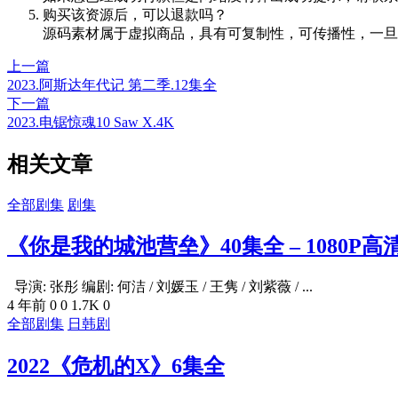
购买该资源后，可以退款吗？
源码素材属于虚拟商品，具有可复制性，可传播性，一旦
上一篇
2023.阿斯达年代记 第二季.12集全
下一篇
2023.电锯惊魂10 Saw X.4K
相关文章
全部剧集
剧集
《你是我的城池营垒》40集全 – 1080P高
导演: 张彤 编剧: 何洁 / 刘媛玉 / 王隽 / 刘紫薇 / ...
4 年前
0
0
1.7K
0
全部剧集
日韩剧
2022《危机的X》6集全