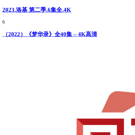
2023.洛基 第二季.6集全.4K
6
（2022）《梦华录》全40集 – 4K高清