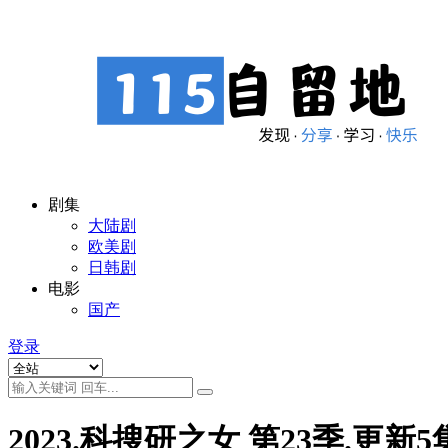
剧集
大陆剧
欧美剧
日韩剧
电影
国产
登录
2023.科搜研之女 第23季.更新5