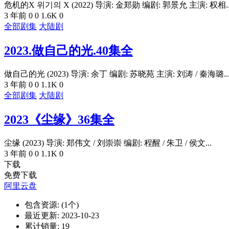
危机的X 위기의 X (2022) 导演: 金郑勋 编剧: 郭景允 主演: 权相..
3 年前
0
0
1.6K
0
全部剧集
大陆剧
2023.做自己的光.40集全
做自己的光 (2023) 导演: 余丁 编剧: 苏晓苑 主演: 刘涛 / 秦海璐..
3 年前
0
0
1.1K
0
全部剧集
大陆剧
2023《尘缘》36集全
尘缘 (2023) 导演: 郑伟文 / 刘崇崇 编剧: 程醒 / 朱卫 / 侯文...
3 年前
0
0
1.1K
0
下载
免费下载
阿里云盘
包含资源:
(1个)
最近更新:
2023-10-23
累计销量:
19