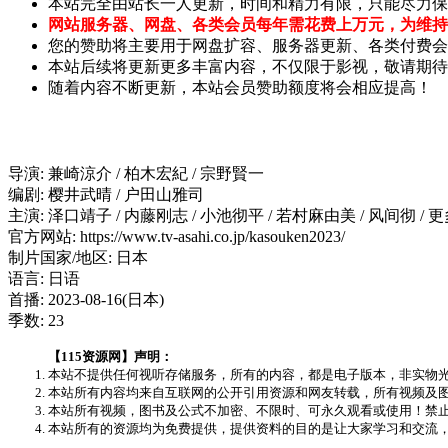
本站完全由站长一人更新，时间和精力有限，只能尽力保
网站服务器、网盘、各类会员每年需花费上万元，为维持
您的赞助将主要用于网盘扩容、服务器更新、各类付费会
本站后续将更新更多丰富内容，不仅限于影视，敬请期待
随着内容不断更新，本站会员赞助额度将会相应提高！
导演: 兼崎涼介 / 柏木宏紀 / 宗野賢一
编剧: 樱井武晴 / 户田山雅司
主演: 泽口靖子 / 内藤刚志 / 小池彻平 / 若村麻由美 / 风间彻 / 
官方网站: https://www.tv-asahi.co.jp/kasouken2023/
制片国家/地区: 日本
语言: 日语
首播: 2023-08-16(日本)
季数: 23
【115资源网】声明：
本站不提供任何视听存储服务，所有的内容，都是电子版本，非实物
本站所有内容均来自互联网的公开引用资源和网友转载，所有视频及图文版权均
本站所有视频，图书及公式不加密、不限时、可永久观看或使用！禁
本站所有的资源均为免费提供，提供资料的目的是让大家学习和交流