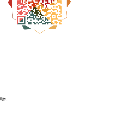
！
以删除。