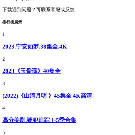
下载遇到问题？可联系客服或反馈
排行榜展示
1
2023.宁安如梦.38集全.4K
2
2023《玉骨遥》40集全
3
(2022)《山河月明 》45集全 4K高清
4
高分美剧.疑犯追踪 1-5季合集
5