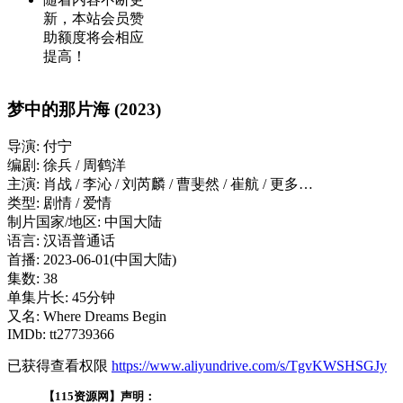
新，本站会员赞
助额度将会相应
提高！
梦中的那片海 (2023)
导演: 付宁
编剧: 徐兵 / 周鹤洋
主演: 肖战 / 李沁 / 刘芮麟 / 曹斐然 / 崔航 / 更多…
类型: 剧情 / 爱情
制片国家/地区: 中国大陆
语言: 汉语普通话
首播: 2023-06-01(中国大陆)
集数: 38
单集片长: 45分钟
又名: Where Dreams Begin
IMDb: tt27739366
已获得查看权限
https://www.aliyundrive.com/s/TgvKWSHSGJy
【115资源网】声明：