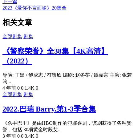
下一篇
2023《爱你不言而喻》20集全
相关文章
全部剧集
剧集
《警察荣誉》全38集【4K高清】
（2022）
导演: 丁黑 / 鲍成志 / 符策欣 编剧: 赵冬苓 / 谭嘉言 主演: 张若
昀...
4 年前
0
0
1.4K
0
全部剧集
剧集
2022.巴瑞 Barry.第1-3季合集
《杀手巴里》是由HBO制作的犯罪喜剧，该剧获得了各种赞
誉，包括 30项黄金时段艾...
3 年前
0
0
3.4K
0