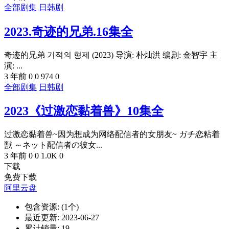
全部剧集
日韩剧
2023.奇迹的兄弟.16集全
奇迹的兄弟 기적의 형제 (2023) 导演: 朴灿洪 编剧: 金智宇 主
演: ...
3 年前
0
0
974
0
全部剧集
日韩剧
2023《过激恋黏着兽》10集全
过激恋黏着兽~因为想成为网络配信者的女朋友~ ガチ恋粘着
獣 ～ネット配信者の彼女...
3 年前
0
0
1.0K
0
下载
免费下载
阿里云盘
包含资源:
(1个)
最近更新:
2023-06-27
累计销量:
19