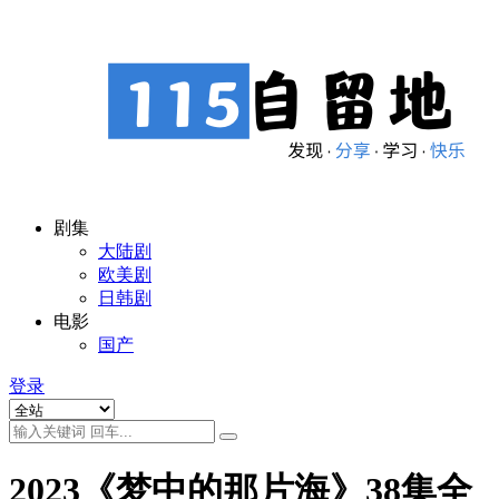
剧集
大陆剧
欧美剧
日韩剧
电影
国产
登录
2023《梦中的那片海》38集全