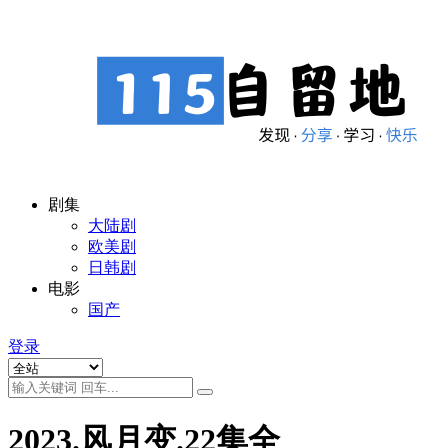
剧集
大陆剧
欧美剧
日韩剧
电影
国产
登录
2023.风月变.22集全