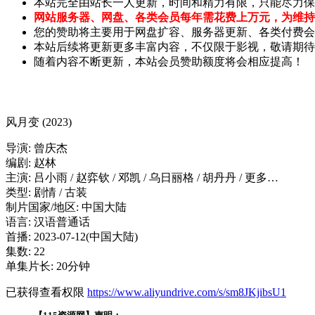
本站完全由站长一人更新，时间和精力有限，只能尽力保
网站服务器、网盘、各类会员每年需花费上万元，为维持
您的赞助将主要用于网盘扩容、服务器更新、各类付费会
本站后续将更新更多丰富内容，不仅限于影视，敬请期待
随着内容不断更新，本站会员赞助额度将会相应提高！
风月变 (2023)
导演: 曾庆杰
编剧: 赵林
主演: 吕小雨 / 赵弈钦 / 邓凯 / 乌日丽格 / 胡丹丹 / 更多…
类型: 剧情 / 古装
制片国家/地区: 中国大陆
语言: 汉语普通话
首播: 2023-07-12(中国大陆)
集数: 22
单集片长: 20分钟
已获得查看权限
https://www.aliyundrive.com/s/sm8JKjibsU1