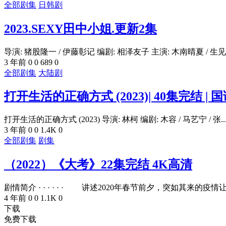
全部剧集
日韩剧
2023.SEXY田中小姐.更新2集
导演: 猪股隆一 / 伊藤彰记 编剧: 相泽友子 主演: 木南晴夏 / 生见爱
3 年前
0
0
689
0
全部剧集
大陆剧
打开生活的正确方式 (2023)| 40集完结 | 
打开生活的正确方式 (2023) 导演: 林柯 编剧: 木容 / 马艺宁 / 张..
3 年前
0
0
1.4K
0
全部剧集
剧集
（2022）《大考》22集完结 4K高清
剧情简介 · · · · · · 讲述2020年春节前夕，突如其来的疫情让金
4 年前
0
0
1.1K
0
下载
免费下载