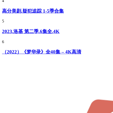
4
高分美剧.疑犯追踪 1-5季合集
5
2023.洛基 第二季.6集全.4K
6
（2022）《梦华录》全40集 – 4K高清