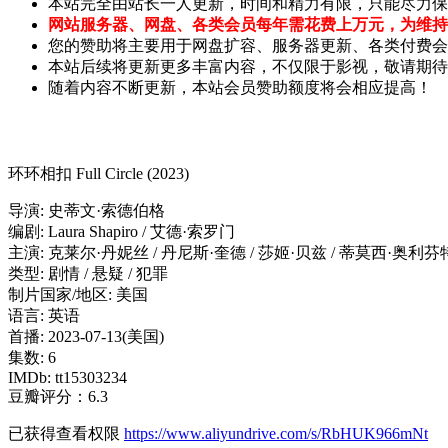
本站完全由站长一人更新，时间和精力有限，只能尽力保
网站服务器、网盘、各类会员每年需花费上万元，为维持
您的赞助将主要用于网盘扩容、服务器更新、各类付费会
本站后续将更新更多丰富内容，不仅限于影视，敬请期待
随着内容不断更新，本站会员赞助额度将会相应提高！
环环相扣 Full Circle (2023)
导演: 史蒂文·索德伯格
编剧: Laura Shapiro / 艾德·索罗门
主演: 克莱尔·丹妮丝 / 丹尼斯·奎德 / 莎姬·贝兹 / 蒂莫西·奥利芬特
类型: 剧情 / 悬疑 / 犯罪
制片国家/地区: 美国
语言: 英语
首播: 2023-07-13(美国)
集数: 6
IMDb: tt15303234
豆瓣评分：6.3
已获得查看权限
https://www.aliyundrive.com/s/RbHUK966mNt