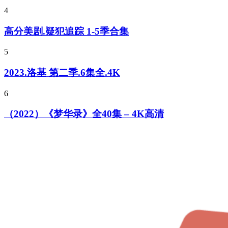
4
高分美剧.疑犯追踪 1-5季合集
5
2023.洛基 第二季.6集全.4K
6
（2022）《梦华录》全40集 – 4K高清