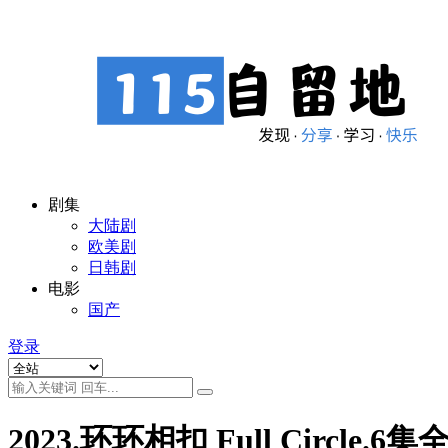
剧集
大陆剧
欧美剧
日韩剧
电影
国产
登录
2023.环环相扣 Full Circle‎.6集