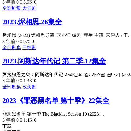
3 年前
0
0
3.9K
0
全部剧集
大陆剧
2023.烬相思.26集全
烬相思 (2023) 烬相思导演: 李小江 编剧: 莲生 主演: 宋伊人 / 王..
3 年前
0
0
975
0
全部剧集
日韩剧
2023.阿斯达年代记 第二季.12集全
阿拉姆恩之剑：阿斯达年代记 아라문의 검: 아스달 연대기 (2023) 
3 年前
0
0
1.3K
0
全部剧集
欧美剧
2023《罪恶黑名单 第十季》22集全
罪恶黑名单 第十季 The Blacklist Season 10 (2023)...
3 年前
0
0
1.4K
0
下载