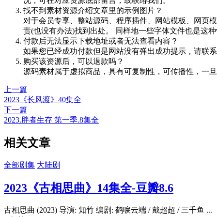
况，可在对应资源底部留言，或联络我们。
找不到素材资源介绍文章里的示例图片？
对于会员专享、整站源码、程序插件、网站模板、网页模
责(也没有办法)找到出处。 同样地一些字体文件也是这
付款后无法显示下载地址或者无法查看内容？
如果您已经成功付款但是网站没有弹出成功提示，请联系
购买该资源后，可以退款吗？
源码素材属于虚拟商品，具有可复制性，可传播性，一旦
上一篇
2023《长风渡》40集全
下一篇
2023.胖者生存 第一季.8集全
相关文章
全部剧集
大陆剧
2023《古相思曲》14集全-豆瓣8.6
古相思曲 (2023) 导演: 知竹 编剧: 鹤唳云端 / 戴超超 / 三千鱼 ...