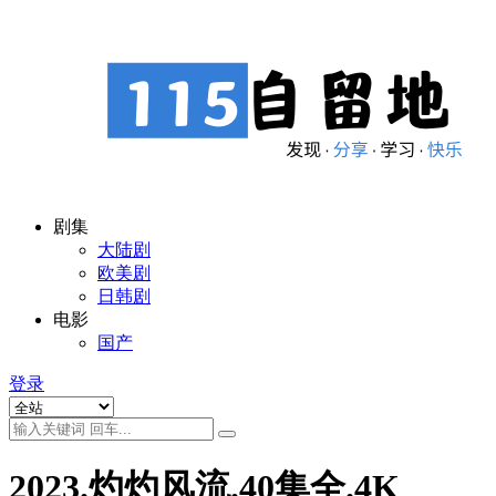
剧集
大陆剧
欧美剧
日韩剧
电影
国产
登录
2023.灼灼风流.40集全.4K