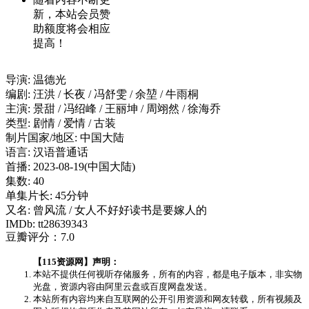
新，本站会员赞
助额度将会相应
提高！
导演: 温德光
编剧: 汪洪 / 长夜 / 冯舒雯 / 余堃 / 牛雨桐
主演: 景甜 / 冯绍峰 / 王丽坤 / 周翊然 / 徐海乔
类型: 剧情 / 爱情 / 古装
制片国家/地区: 中国大陆
语言: 汉语普通话
首播: 2023-08-19(中国大陆)
集数: 40
单集片长: 45分钟
又名: 曾风流 / 女人不好好读书是要嫁人的
IMDb: tt28639343
豆瓣评分：7.0
【115资源网】声明：
本站不提供任何视听存储服务，所有的内容，都是电子版本，非实物
光盘，资源内容由阿里云盘或百度网盘发送。
本站所有内容均来自互联网的公开引用资源和网友转载，所有视频及